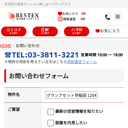
文京区の賃貸マンション探しはベステックスで
お気に入り
0
件
閲覧履歴
0
件
お気に入り
HOME
お問い合わせ
※物件の売却を考えている方はこちら
売却査定フォーム
お問い合わせフォーム
物件名
ご要望
最新の空室情報を知りたい
部屋を内見したい