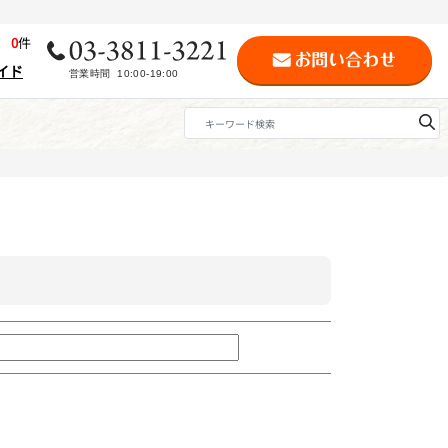
歴
0
件
イド