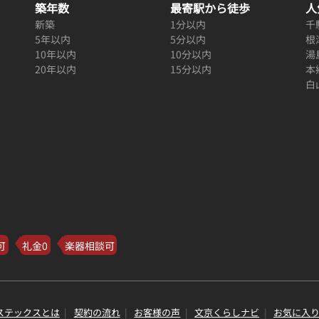
築年数
最寄駅から徒歩
人
新築
1分以内
千
5年以内
5分以内
根
10年以内
10分以内
湯
20年以内
15分以内
本
白
可
礼金0
楽器相談可
ステックスとは
契約の流れ
お客様の声
文京くらしナビ
お気に入