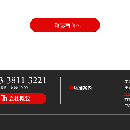
。
本
東
M
TE
FA