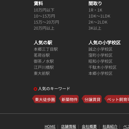
賃料
間取り
10万円以下
1R・1K
10～15万円
1DK～1LDK
15万～20万円
2K～2LDK
20万円以上
3K以上
人気の駅
人気の小学校区
本郷三丁目駅
誠之小学校区
茗荷谷駅
窪町小学校区
御茶ノ水駅
昭和小学校区
江戸川橋駅
千駄木小学校区
東大前駅
本郷小学校区
人気のキーワード
東大徒歩圏
新築物件
分譲賃貸
ペット飼育
HOME
店舗情報
会社概要
社員紹介
ベ