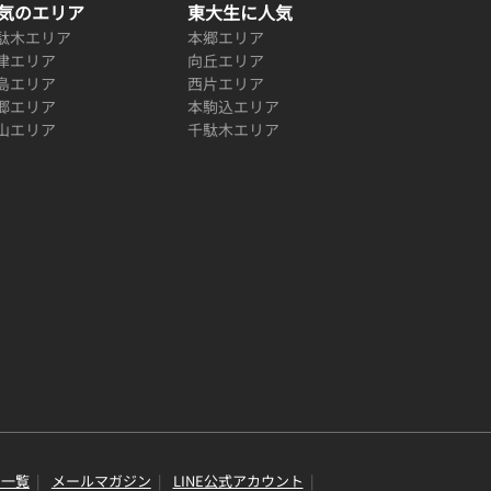
気のエリア
東大生に人気
駄木エリア
本郷エリア
津エリア
向丘エリア
島エリア
西片エリア
郷エリア
本駒込エリア
山エリア
千駄木エリア
り一覧
メールマガジン
LINE公式アカウント