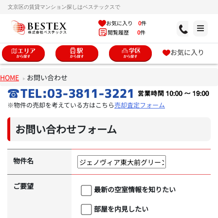
文京区の賃貸マンション探しはベステックスで
お気に入り
0
件
閲覧履歴
0
件
お気に入り
HOME
お問い合わせ
※物件の売却を考えている方はこちら
売却査定フォーム
お問い合わせフォーム
物件名
ご要望
最新の空室情報を知りたい
部屋を内見したい