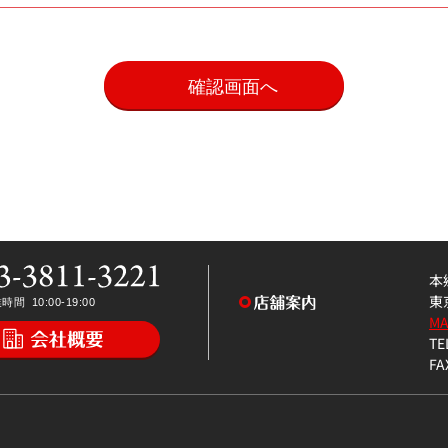
。
本
東
M
TE
FA