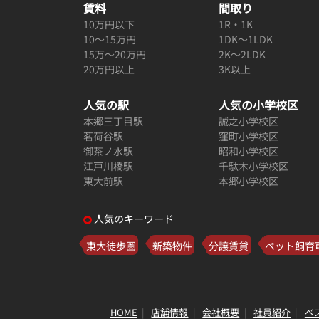
賃料
間取り
10万円以下
1R・1K
10～15万円
1DK～1LDK
15万～20万円
2K～2LDK
20万円以上
3K以上
人気の駅
人気の小学校区
本郷三丁目駅
誠之小学校区
茗荷谷駅
窪町小学校区
御茶ノ水駅
昭和小学校区
江戸川橋駅
千駄木小学校区
東大前駅
本郷小学校区
人気のキーワード
東大徒歩圏
新築物件
分譲賃貸
ペット飼育
HOME
店舗情報
会社概要
社員紹介
ベ