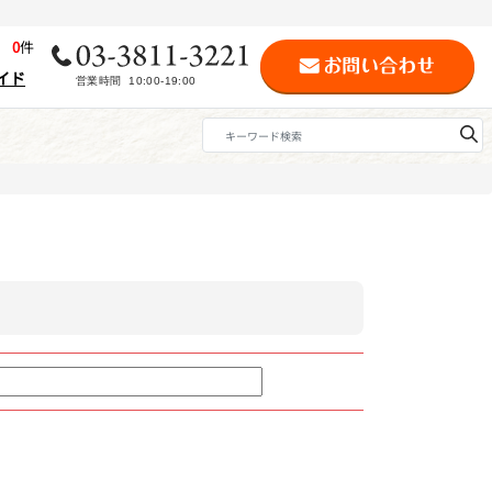
歴
0
件
イド