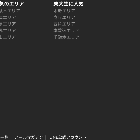
気のエリア
東大生に人気
駄木エリア
本郷エリア
津エリア
向丘エリア
島エリア
西片エリア
郷エリア
本駒込エリア
山エリア
千駄木エリア
り一覧
メールマガジン
LINE公式アカウント