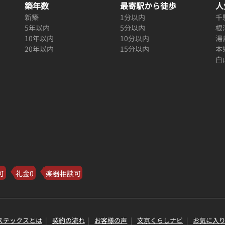
築年数
最寄駅から徒歩
人
新築
1分以内
千
5年以内
5分以内
根
10年以内
10分以内
湯
20年以内
15分以内
本
白
可
礼金0
楽器相談可
ステックスとは
契約の流れ
お客様の声
文京くらしナビ
お気に入