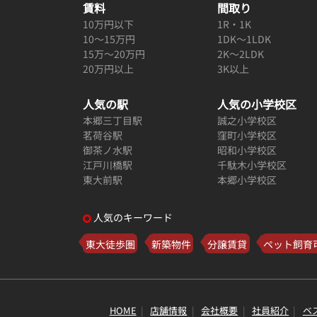
賃料
間取り
10万円以下
1R・1K
10～15万円
1DK～1LDK
15万～20万円
2K～2LDK
20万円以上
3K以上
人気の駅
人気の小学校区
本郷三丁目駅
誠之小学校区
茗荷谷駅
窪町小学校区
御茶ノ水駅
昭和小学校区
江戸川橋駅
千駄木小学校区
東大前駅
本郷小学校区
人気のキーワード
東大徒歩圏
新築物件
分譲賃貸
ペット飼育
HOME
店舗情報
会社概要
社員紹介
ベ