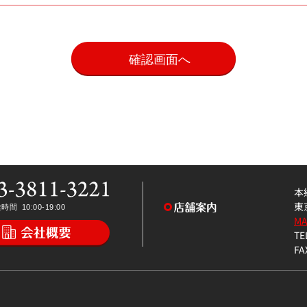
。
本
東
M
TE
FA