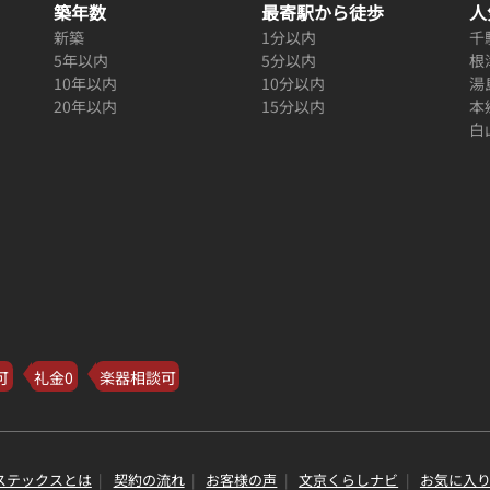
築年数
最寄駅から徒歩
人
新築
1分以内
千
5年以内
5分以内
根
10年以内
10分以内
湯
20年以内
15分以内
本
白
可
礼金0
楽器相談可
ステックスとは
契約の流れ
お客様の声
文京くらしナビ
お気に入