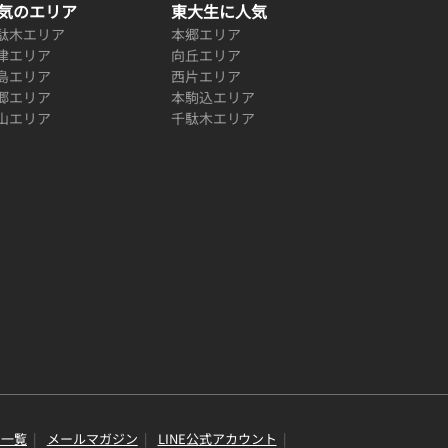
気のエリア
東大生に人気
駄木エリア
本郷エリア
津エリア
向丘エリア
島エリア
西片エリア
郷エリア
本駒込エリア
山エリア
千駄木エリア
り一覧
メールマガジン
LINE公式アカウント