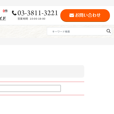
歴
0
件
イド