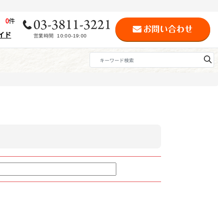
歴
0
件
イド