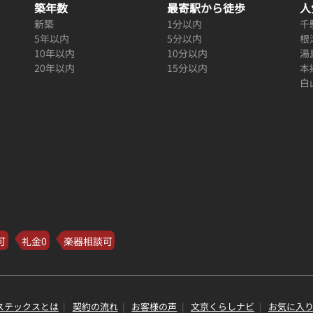
築年数
最寄駅から徒歩
人
新築
1分以内
千
5年以内
5分以内
根
10年以内
10分以内
湯
20年以内
15分以内
本
白
可
礼金0
楽器相談可
ステックスとは
契約の流れ
お客様の声
文京くらしナビ
お気に入