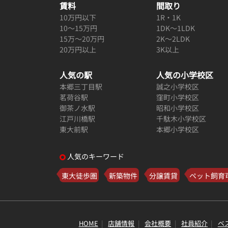
賃料
間取り
10万円以下
1R・1K
10～15万円
1DK～1LDK
15万～20万円
2K～2LDK
20万円以上
3K以上
人気の駅
人気の小学校区
本郷三丁目駅
誠之小学校区
茗荷谷駅
窪町小学校区
御茶ノ水駅
昭和小学校区
江戸川橋駅
千駄木小学校区
東大前駅
本郷小学校区
人気のキーワード
東大徒歩圏
新築物件
分譲賃貸
ペット飼育
HOME
店舗情報
会社概要
社員紹介
ベ