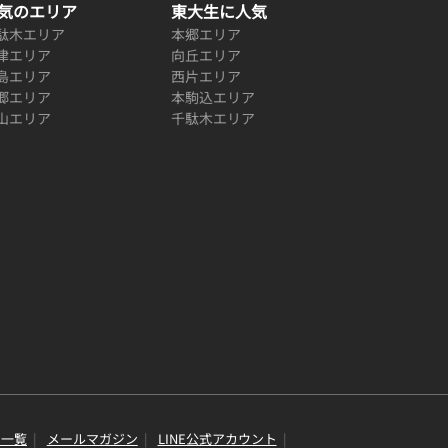
気のエリア
東大生に人気
駄木エリア
本郷エリア
津エリア
向丘エリア
島エリア
西片エリア
郷エリア
本駒込エリア
山エリア
千駄木エリア
り一覧
メールマガジン
LINE公式アカウント