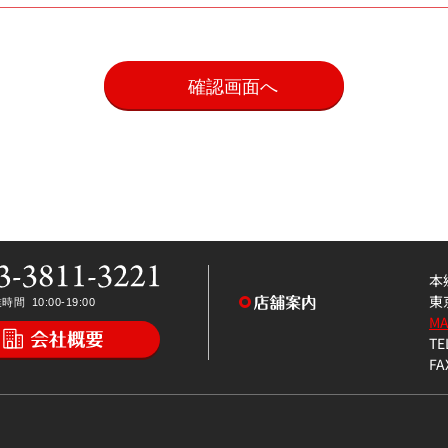
。
本
東
M
TE
FA