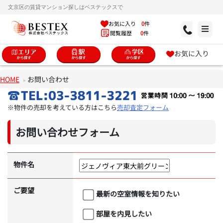
文京区の賃貸マンション探しはベステックスで
お気に入り
0
件
閲覧履歴
0
件
お気に入り
HOME
お問い合わせ
※物件の売却を考えている方はこちら
売却査定フォーム
お問い合わせフォーム
物件名
ご要望
最新の空室情報を知りたい
部屋を内見したい