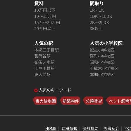
賃料
間取り
10万円以下
1R・1K
10～15万円
1DK～1LDK
15万～20万円
2K～2LDK
20万円以上
3K以上
人気の駅
人気の小学校区
本郷三丁目駅
誠之小学校区
茗荷谷駅
窪町小学校区
御茶ノ水駅
昭和小学校区
江戸川橋駅
千駄木小学校区
東大前駅
本郷小学校区
人気のキーワード
東大徒歩圏
新築物件
分譲賃貸
ペット飼育
HOME
店舗情報
会社概要
社員紹介
ベ