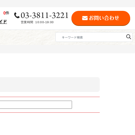
歴
0
件
イド