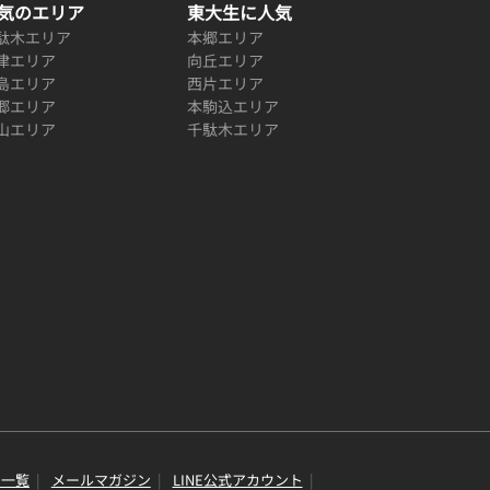
気のエリア
東大生に人気
駄木エリア
本郷エリア
津エリア
向丘エリア
島エリア
西片エリア
郷エリア
本駒込エリア
山エリア
千駄木エリア
り一覧
メールマガジン
LINE公式アカウント