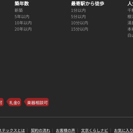
築年数
最寄駅から徒歩
人
新築
1分以内
千
5年以内
5分以内
根
10年以内
10分以内
湯
20年以内
15分以内
本
白
可
礼金0
楽器相談可
ステックスとは
契約の流れ
お客様の声
文京くらしナビ
お気に入