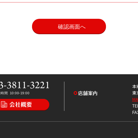
。
本
東
M
TE
FA