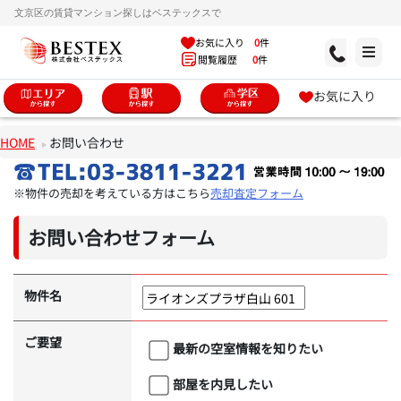
文京区の賃貸マンション探しはベステックスで
お気に入り
0
件
閲覧履歴
0
件
お気に入り
HOME
お問い合わせ
※物件の売却を考えている方はこちら
売却査定フォーム
お問い合わせフォーム
物件名
ご要望
最新の空室情報を知りたい
部屋を内見したい