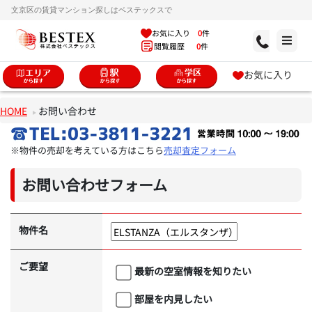
文京区の賃貸マンション探しはベステックスで
お気に入り
0
件
閲覧履歴
0
件
お気に入り
HOME
お問い合わせ
※物件の売却を考えている方はこちら
売却査定フォーム
お問い合わせフォーム
物件名
ご要望
最新の空室情報を知りたい
部屋を内見したい