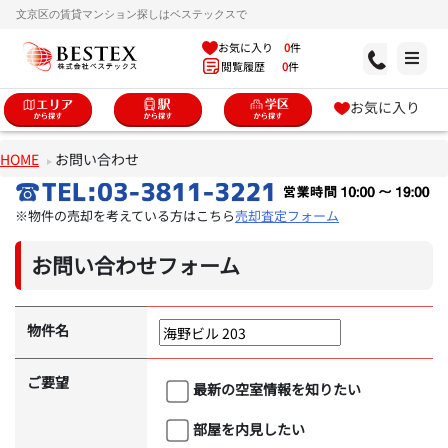
文京区の賃貸マンション探しはベステックスで
お気に入り
0
件
閲覧履歴
0
件
お気に入り
HOME
お問い合わせ
※物件の売却を考えている方はこちら
売却査定フォーム
お問い合わせフォーム
物件名
ご要望
最新の空室情報を知りたい
部屋を内見したい