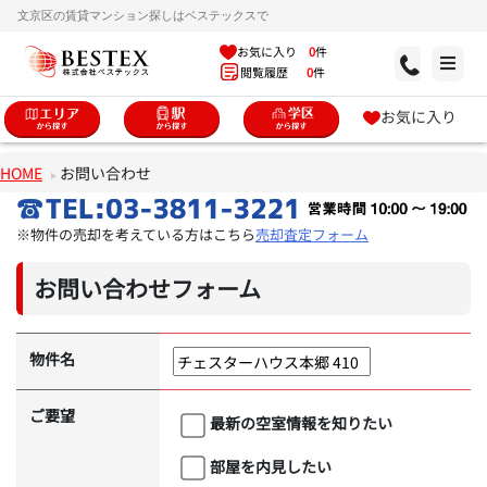
文京区の賃貸マンション探しはベステックスで
お気に入り
0
件
閲覧履歴
0
件
お気に入り
HOME
お問い合わせ
※物件の売却を考えている方はこちら
売却査定フォーム
お問い合わせフォーム
物件名
ご要望
最新の空室情報を知りたい
部屋を内見したい