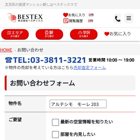
文京区の賃貸マンション探しはベステックスで
お気に入り
0
件
閲覧履歴
0
件
お気に入り
HOME
お問い合わせ
※物件の売却を考えている方はこちら
売却査定フォーム
お問い合わせフォーム
物件名
ご要望
最新の空室情報を知りたい
部屋を内見したい