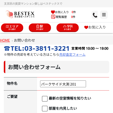
文京区の賃貸マンション探しはベステックスで
お気に入り
0
件
閲覧履歴
0
件
お気に入り
HOME
お問い合わせ
※物件の売却を考えている方はこちら
売却査定フォーム
お問い合わせフォーム
物件名
ご要望
最新の空室情報を知りたい
部屋を内見したい