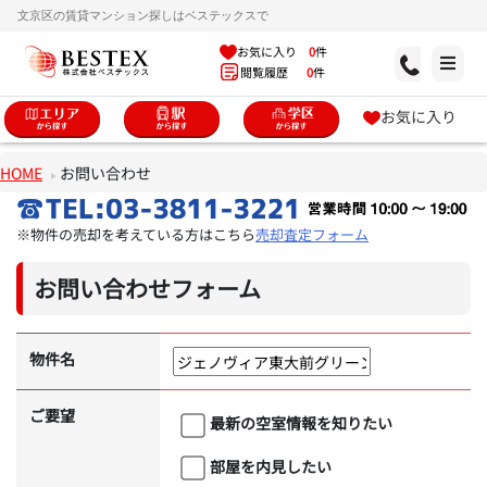
文京区の賃貸マンション探しはベステックスで
お気に入り
0
件
閲覧履歴
0
件
お気に入り
HOME
お問い合わせ
※物件の売却を考えている方はこちら
売却査定フォーム
お問い合わせフォーム
物件名
ご要望
最新の空室情報を知りたい
部屋を内見したい