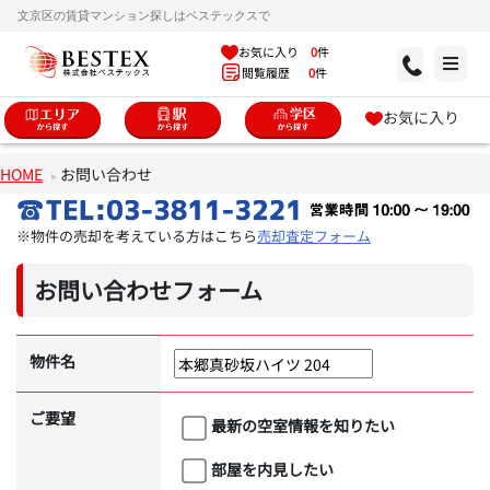
文京区の賃貸マンション探しはベステックスで
お気に入り
0
件
閲覧履歴
0
件
お気に入り
HOME
お問い合わせ
※物件の売却を考えている方はこちら
売却査定フォーム
お問い合わせフォーム
物件名
ご要望
最新の空室情報を知りたい
部屋を内見したい