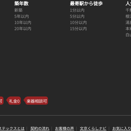
築年数
最寄駅から徒歩
人
新築
1分以内
千
5年以内
5分以内
根
10年以内
10分以内
湯
20年以内
15分以内
本
白
可
礼金0
楽器相談可
ステックスとは
契約の流れ
お客様の声
文京くらしナビ
お気に入