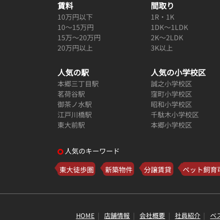
賃料
間取り
10万円以下
1R・1K
10～15万円
1DK～1LDK
15万～20万円
2K～2LDK
20万円以上
3K以上
人気の駅
人気の小学校区
本郷三丁目駅
誠之小学校区
茗荷谷駅
窪町小学校区
御茶ノ水駅
昭和小学校区
江戸川橋駅
千駄木小学校区
東大前駅
本郷小学校区
人気のキーワード
東大徒歩圏
新築物件
分譲賃貸
ペット飼育
HOME
店舗情報
会社概要
社員紹介
ベ