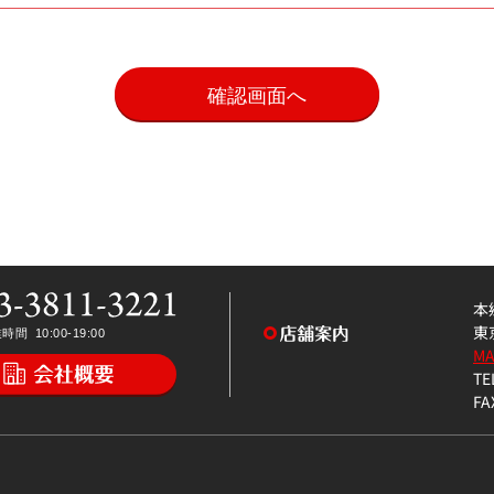
。
本
東
M
TE
FA