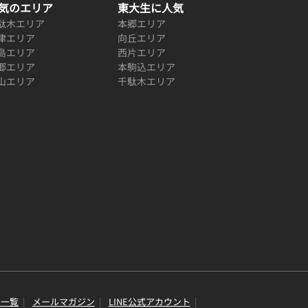
気のエリア
東大生に人気
駄木エリア
本郷エリア
津エリア
向丘エリア
島エリア
西片エリア
郷エリア
本駒込エリア
山エリア
千駄木エリア
り一覧
メールマガジン
LINE公式アカウント