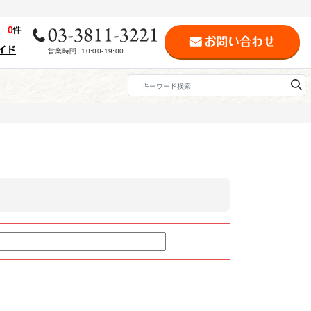
歴
0
件
イド