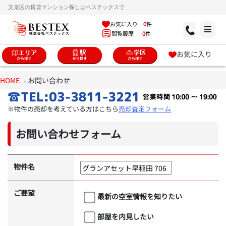
文京区の賃貸マンション探しはベステックスで
お気に入り
0
件
閲覧履歴
0
件
お気に入り
HOME
お問い合わせ
※物件の売却を考えている方はこちら
売却査定フォーム
お問い合わせフォーム
物件名
ご要望
最新の空室情報を知りたい
部屋を内見したい