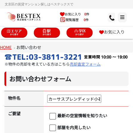
文京区の賃貸マンション探しはベステックスで
お気に入り
0
件
閲覧履歴
0
件
お気に入り
HOME
お問い合わせ
※物件の売却を考えている方はこちら
売却査定フォーム
お問い合わせフォーム
物件名
ご要望
最新の空室情報を知りたい
部屋を内見したい