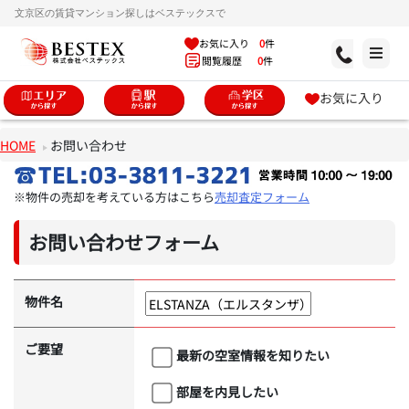
文京区の賃貸マンション探しはベステックスで
お気に入り
0
件
閲覧履歴
0
件
お気に入り
HOME
お問い合わせ
※物件の売却を考えている方はこちら
売却査定フォーム
お問い合わせフォーム
物件名
ご要望
最新の空室情報を知りたい
部屋を内見したい