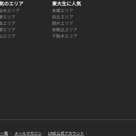
気のエリア
東大生に人気
駄木エリア
本郷エリア
津エリア
向丘エリア
島エリア
西片エリア
郷エリア
本駒込エリア
山エリア
千駄木エリア
り一覧
メールマガジン
LINE公式アカウント