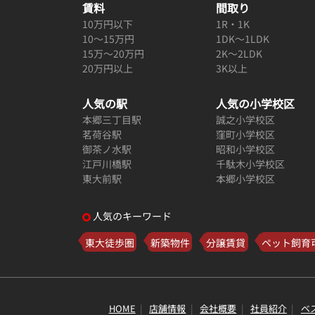
賃料
間取り
10万円以下
1R・1K
10～15万円
1DK～1LDK
15万～20万円
2K～2LDK
20万円以上
3K以上
人気の駅
人気の小学校区
本郷三丁目駅
誠之小学校区
茗荷谷駅
窪町小学校区
御茶ノ水駅
昭和小学校区
江戸川橋駅
千駄木小学校区
東大前駅
本郷小学校区
人気のキーワード
東大徒歩圏
新築物件
分譲賃貸
ペット飼育
HOME
店舗情報
会社概要
社員紹介
ベ