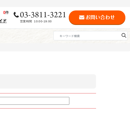
歴
0
件
イド