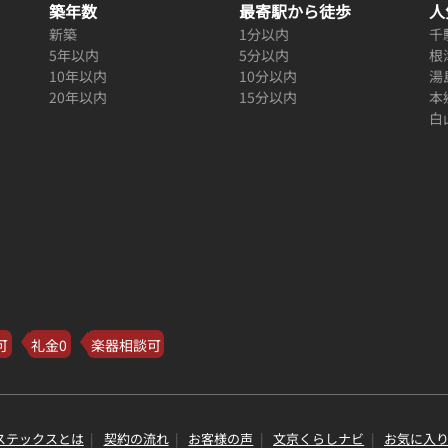
築年数
最寄駅から徒歩
人
新築
1分以内
千
5年以内
5分以内
根
10年以内
10分以内
湯
20年以内
15分以内
本
白
可
礼金0
楽器相談可
ステックスとは
契約の流れ
お客様の声
文京くらしナビ
お気に入