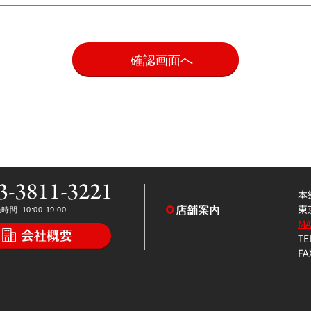
。
本
東
M
TE
FA