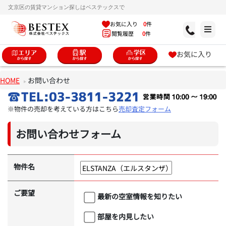
文京区の賃貸マンション探しはベステックスで
お気に入り
0
件
閲覧履歴
0
件
お気に入り
HOME
お問い合わせ
※物件の売却を考えている方はこちら
売却査定フォーム
お問い合わせフォーム
物件名
ご要望
最新の空室情報を知りたい
部屋を内見したい