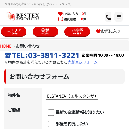
文京区の賃貸マンション探しはベステックスで
お気に入り
0
件
閲覧履歴
0
件
お気に入り
HOME
お問い合わせ
※物件の売却を考えている方はこちら
売却査定フォーム
お問い合わせフォーム
物件名
ご要望
最新の空室情報を知りたい
部屋を内見したい