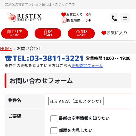
文京区の賃貸マンション探しはベステックスで
お気に入り
0
件
閲覧履歴
0
件
お気に入り
HOME
お問い合わせ
※物件の売却を考えている方はこちら
売却査定フォーム
お問い合わせフォーム
物件名
ご要望
最新の空室情報を知りたい
部屋を内見したい