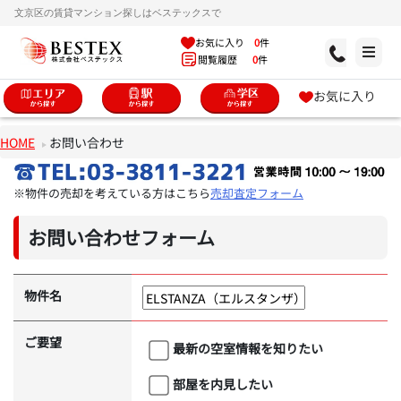
文京区の賃貸マンション探しはベステックスで
お気に入り
0
件
閲覧履歴
0
件
お気に入り
HOME
お問い合わせ
※物件の売却を考えている方はこちら
売却査定フォーム
お問い合わせフォーム
物件名
ご要望
最新の空室情報を知りたい
部屋を内見したい