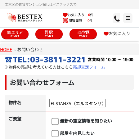
文京区の賃貸マンション探しはベステックスで
お気に入り
0
件
閲覧履歴
0
件
お気に入り
HOME
お問い合わせ
※物件の売却を考えている方はこちら
売却査定フォーム
お問い合わせフォーム
物件名
ご要望
最新の空室情報を知りたい
部屋を内見したい