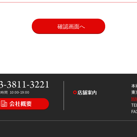
。
本
東
M
TE
FA