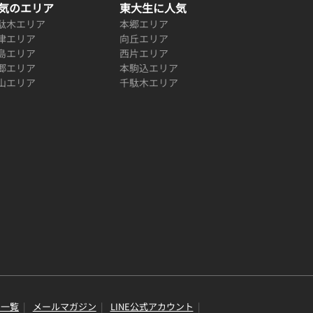
気のエリア
東大生に人気
駄木エリア
本郷エリア
津エリア
向丘エリア
島エリア
西片エリア
郷エリア
本駒込エリア
山エリア
千駄木エリア
り一覧
メールマガジン
LINE公式アカウント