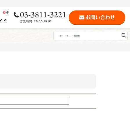
歴
0
件
イド