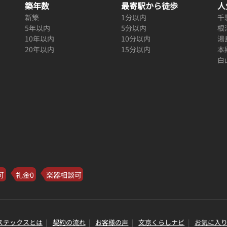
築年数
最寄駅から徒歩
人
新築
1分以内
千
5年以内
5分以内
根
10年以内
10分以内
湯
20年以内
15分以内
本
白
可
礼金0
楽器相談可
ステックスとは
契約の流れ
お客様の声
文京くらしナビ
お気に入