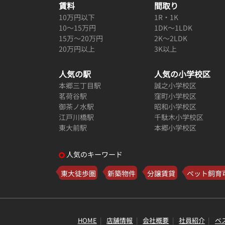
賃料
間取り
10万円以下
1R・1K
10～15万円
1DK～1LDK
15万～20万円
2K～2LDK
20万円以上
3K以上
人気の駅
人気の小学校区
本郷三丁目駅
誠之小学校区
茗荷谷駅
窪町小学校区
御茶ノ水駅
昭和小学校区
江戸川橋駅
千駄木小学校区
東大前駅
本郷小学校区
人気のキーワード
東大徒歩圏
新築物件
分譲賃貸
ペット飼育
HOME
店舗情報
会社概要
社員紹介
ベ