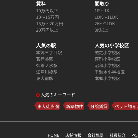
賃料
間取り
10万円以下
1R・1K
10～15万円
1DK～1LDK
15万～20万円
2K～2LDK
20万円以上
3K以上
人気の駅
人気の小学校区
本郷三丁目駅
誠之小学校区
茗荷谷駅
窪町小学校区
御茶ノ水駅
昭和小学校区
江戸川橋駅
千駄木小学校区
東大前駅
本郷小学校区
人気のキーワード
東大徒歩圏
新築物件
分譲賃貸
ペット飼育
HOME
店舗情報
会社概要
社員紹介
ベ