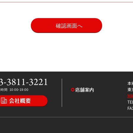
。
本
東
M
TE
FA