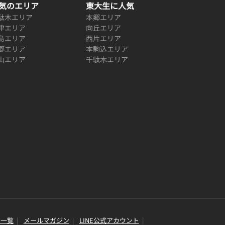
気のエリア
東大生に人気
駄木エリア
本郷エリア
津エリア
向丘エリア
島エリア
西片エリア
郷エリア
本駒込エリア
山エリア
千駄木エリア
り一覧
メールマガジン
LINE公式アカウント