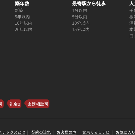
築年数
最寄駅から徒歩
人
新築
1分以内
千
5年以内
5分以内
根
10年以内
10分以内
湯
20年以内
15分以内
本
白
可
礼金0
楽器相談可
ステックスとは
契約の流れ
お客様の声
文京くらしナビ
お気に入