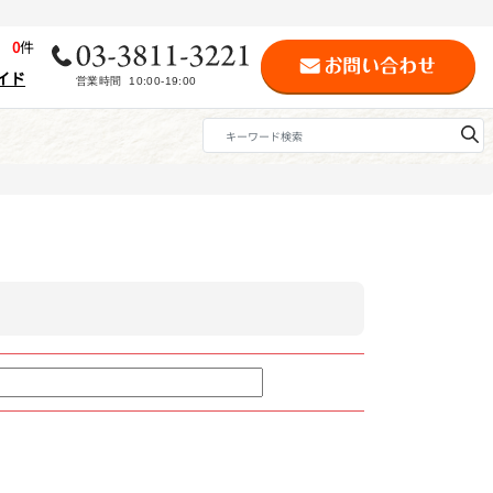
歴
0
件
イド