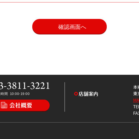
。
本
東
M
TE
FA