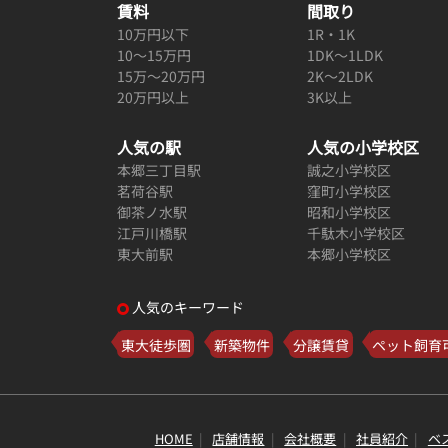
賃料
間取り
10万円以下
1R・1K
10～15万円
1DK～1LDK
15万～20万円
2K～2LDK
20万円以上
3K以上
人気の駅
人気の小学校区
本郷三丁目駅
誠之小学校区
茗荷谷駅
窪町小学校区
御茶ノ水駅
昭和小学校区
江戸川橋駅
千駄木小学校区
東大前駅
本郷小学校区
人気のキーワード
東大徒歩圏
新築物件
分譲賃貸
ペット飼育
HOME
店舗情報
会社概要
社員紹介
ベ