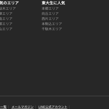
気のエリア
東大生に人気
駄木エリア
本郷エリア
津エリア
向丘エリア
島エリア
西片エリア
郷エリア
本駒込エリア
山エリア
千駄木エリア
り一覧
メールマガジン
LINE公式アカウント