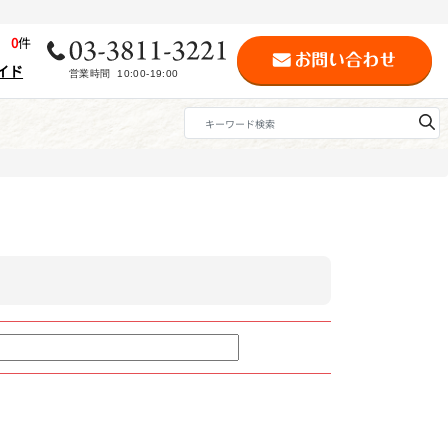
歴
0
件
イド