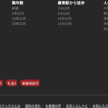
築年数
最寄駅から徒歩
人
新築
1分以内
千
5年以内
5分以内
根
10年以内
10分以内
湯
20年以内
15分以内
本
白
可
礼金0
楽器相談可
ステックスとは
契約の流れ
お客様の声
文京くらしナビ
お気に入