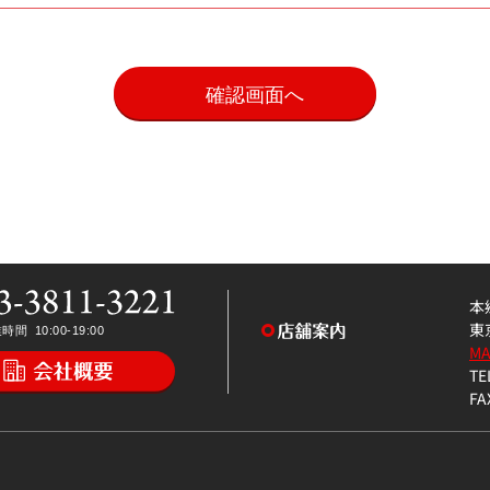
。
本
東
M
TE
FA