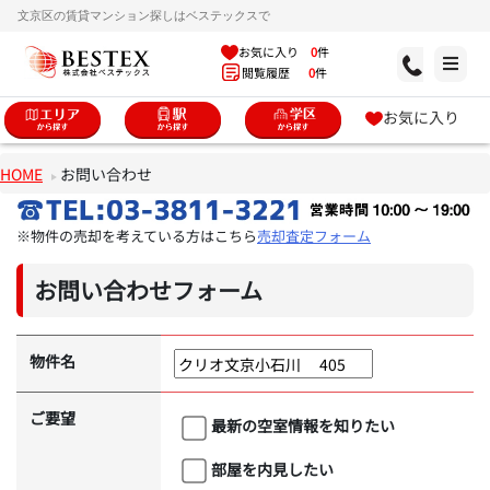
文京区の賃貸マンション探しはベステックスで
お気に入り
0
件
閲覧履歴
0
件
お気に入り
HOME
お問い合わせ
※物件の売却を考えている方はこちら
売却査定フォーム
お問い合わせフォーム
物件名
ご要望
最新の空室情報を知りたい
部屋を内見したい