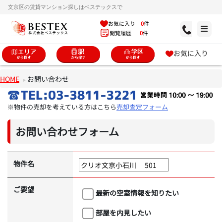
文京区の賃貸マンション探しはベステックスで
お気に入り
0
件
閲覧履歴
0
件
お気に入り
HOME
お問い合わせ
※物件の売却を考えている方はこちら
売却査定フォーム
お問い合わせフォーム
物件名
ご要望
最新の空室情報を知りたい
部屋を内見したい