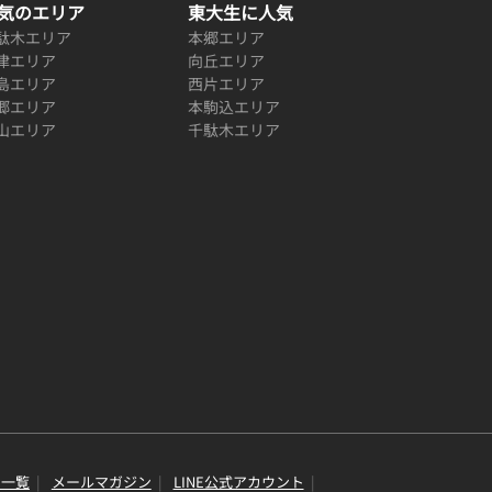
気のエリア
東大生に人気
駄木エリア
本郷エリア
津エリア
向丘エリア
島エリア
西片エリア
郷エリア
本駒込エリア
山エリア
千駄木エリア
り一覧
メールマガジン
LINE公式アカウント