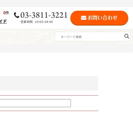
歴
0
件
イド