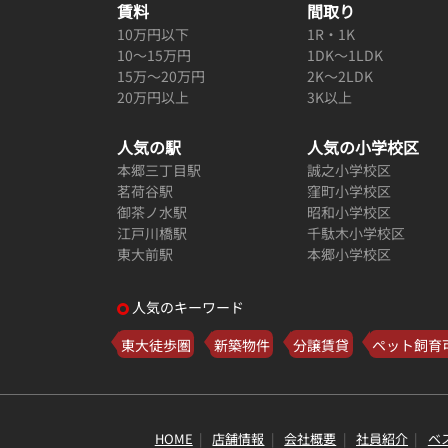
賃料
間取り
10万円以下
1R・1K
10～15万円
1DK～1LDK
15万～20万円
2K～2LDK
20万円以上
3K以上
人気の駅
人気の小学校区
本郷三丁目駅
誠之小学校区
茗荷谷駅
窪町小学校区
御茶ノ水駅
昭和小学校区
江戸川橋駅
千駄木小学校区
東大前駅
本郷小学校区
人気のキーワード
東大徒歩圏
新築物件
分譲賃貸
ペット飼育
HOME
店舗情報
会社概要
社員紹介
ベ