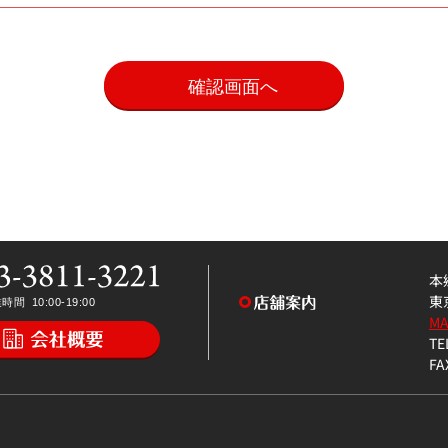
。
本
東
M
TE
FA