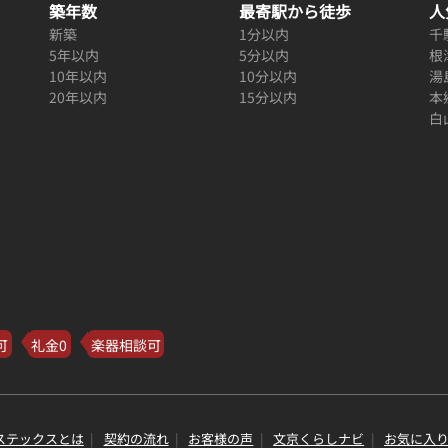
築年数
最寄駅から徒歩
人
新築
1分以内
千
5年以内
5分以内
根
10年以内
10分以内
湯
20年以内
15分以内
本
白
可
礼金0
楽器相談可
ステックスとは
契約の流れ
お客様の声
文京くらしナビ
お気に入