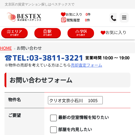
文京区の賃貸マンション探しはベステックスで
お気に入り
0
件
閲覧履歴
0
件
お気に入り
HOME
お問い合わせ
※物件の売却を考えている方はこちら
売却査定フォーム
お問い合わせフォーム
物件名
ご要望
最新の空室情報を知りたい
部屋を内見したい