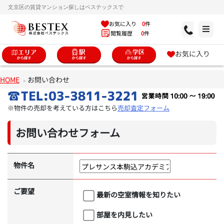
文京区の賃貸マンション探しはベステックスで
お気に入り
0
件
閲覧履歴
0
件
お気に入り
HOME
お問い合わせ
※物件の売却を考えている方はこちら
売却査定フォーム
お問い合わせフォーム
物件名
ご要望
最新の空室情報を知りたい
部屋を内見したい