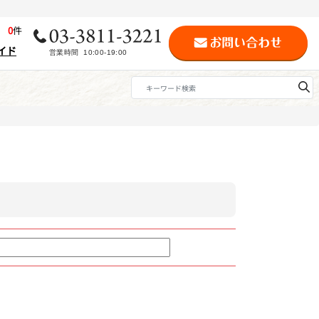
歴
0
件
イド