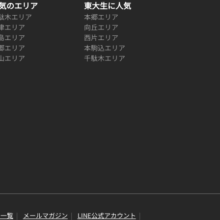
気のエリア
東大生に人気
駄木エリア
本郷エリア
津エリア
向丘エリア
島エリア
西片エリア
郷エリア
本駒込エリア
山エリア
千駄木エリア
り一覧
メールマガジン
LINE公式アカウント