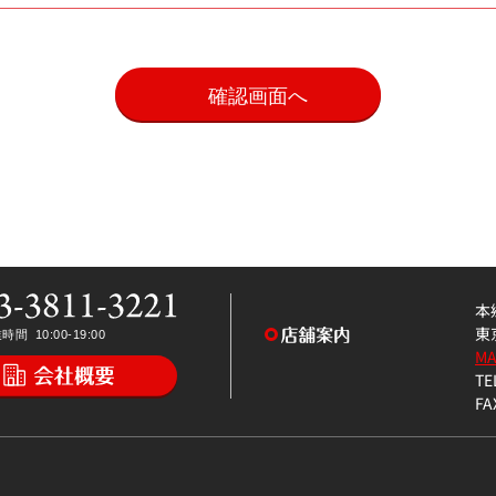
。
本
東
M
TE
FA