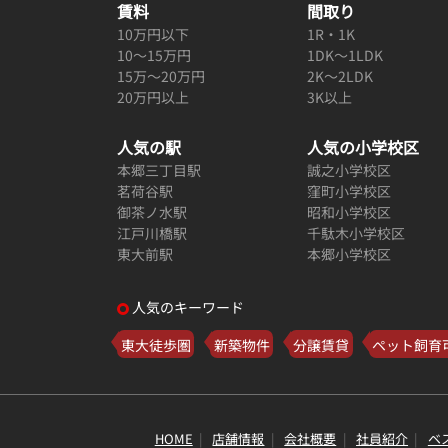
賃料
間取り
10万円以下
1R・1K
10～15万円
1DK～1LDK
15万～20万円
2K～2LDK
20万円以上
3K以上
人気の駅
人気の小学校区
本郷三丁目駅
誠之小学校区
茗荷谷駅
窪町小学校区
御茶ノ水駅
昭和小学校区
江戸川橋駅
千駄木小学校区
東大前駅
本郷小学校区
人気のキーワード
東大徒歩圏
新築物件
分譲賃貸
ペット飼育
HOME
店舗情報
会社概要
社員紹介
ベ