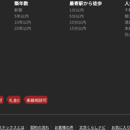
築年数
最寄駅から徒歩
人
新築
1分以内
千
5年以内
5分以内
根
10年以内
10分以内
湯
20年以内
15分以内
本
白
可
礼金0
楽器相談可
ステックスとは
契約の流れ
お客様の声
文京くらしナビ
お気に入