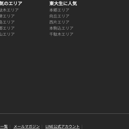
気のエリア
東大生に人気
駄木エリア
本郷エリア
津エリア
向丘エリア
島エリア
西片エリア
郷エリア
本駒込エリア
山エリア
千駄木エリア
り一覧
メールマガジン
LINE公式アカウント