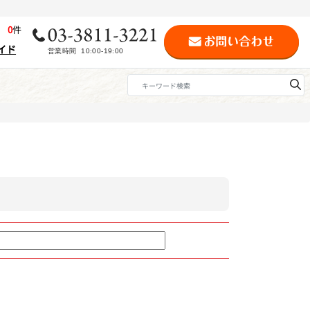
歴
0
件
イド