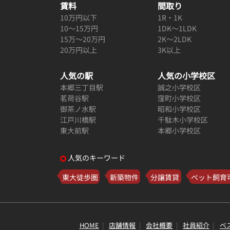
賃料
間取り
10万円以下
1R・1K
10～15万円
1DK～1LDK
15万～20万円
2K～2LDK
20万円以上
3K以上
人気の駅
人気の小学校区
本郷三丁目駅
誠之小学校区
茗荷谷駅
窪町小学校区
御茶ノ水駅
昭和小学校区
江戸川橋駅
千駄木小学校区
東大前駅
本郷小学校区
人気のキーワード
東大徒歩圏
新築物件
分譲賃貸
ペット飼育
HOME
店舗情報
会社概要
社員紹介
ベ