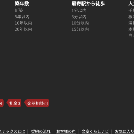
築年数
最寄駅から徒歩
人
新築
1分以内
千
5年以内
5分以内
根
10年以内
10分以内
湯
20年以内
15分以内
本
白
可
礼金0
楽器相談可
ステックスとは
契約の流れ
お客様の声
文京くらしナビ
お気に入