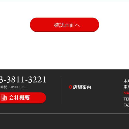
。
本
東
M
TE
FA