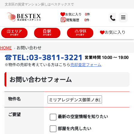
文京区の賃貸マンション探しはベステックスで
お気に入り
0
件
閲覧履歴
0
件
お気に入り
HOME
お問い合わせ
※物件の売却を考えている方はこちら
売却査定フォーム
お問い合わせフォーム
物件名
ご要望
最新の空室情報を知りたい
部屋を内見したい