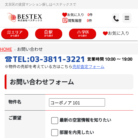
文京区の賃貸マンション探しはベステックスで
お気に入り
0
件
閲覧履歴
0
件
お気に入り
HOME
お問い合わせ
※物件の売却を考えている方はこちら
売却査定フォーム
お問い合わせフォーム
物件名
ご要望
最新の空室情報を知りたい
部屋を内見したい