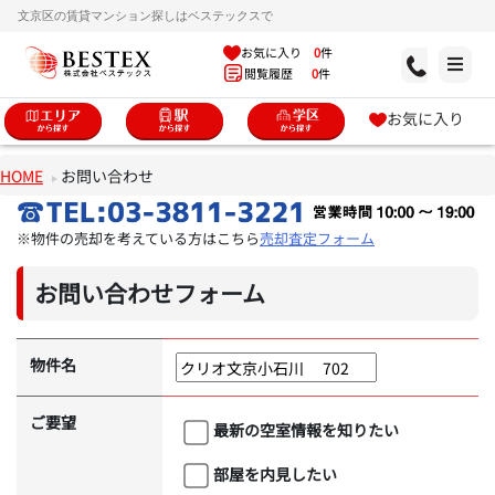
文京区の賃貸マンション探しはベステックスで
お気に入り
0
件
閲覧履歴
0
件
お気に入り
HOME
お問い合わせ
※物件の売却を考えている方はこちら
売却査定フォーム
お問い合わせフォーム
物件名
ご要望
最新の空室情報を知りたい
部屋を内見したい