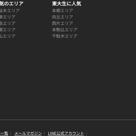
気のエリア
東大生に人気
駄木エリア
本郷エリア
津エリア
向丘エリア
島エリア
西片エリア
郷エリア
本駒込エリア
山エリア
千駄木エリア
り一覧
メールマガジン
LINE公式アカウント