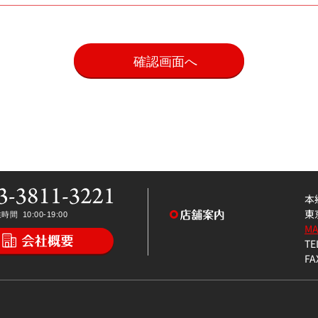
。
本
東
M
TE
FA