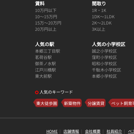
賃料
間取り
10万円以下
1R・1K
10～15万円
1DK～1LDK
15万～20万円
2K～2LDK
20万円以上
3K以上
人気の駅
人気の小学校区
本郷三丁目駅
誠之小学校区
茗荷谷駅
窪町小学校区
御茶ノ水駅
昭和小学校区
江戸川橋駅
千駄木小学校区
東大前駅
本郷小学校区
人気のキーワード
東大徒歩圏
新築物件
分譲賃貸
ペット飼育
HOME
店舗情報
会社概要
社員紹介
ベ