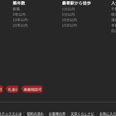
築年数
最寄駅から徒歩
人
新築
1分以内
千
5年以内
5分以内
根
10年以内
10分以内
湯
20年以内
15分以内
本
白
可
礼金0
楽器相談可
ステックスとは
契約の流れ
お客様の声
文京くらしナビ
お気に入