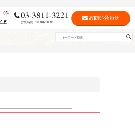
歴
0
件
イド