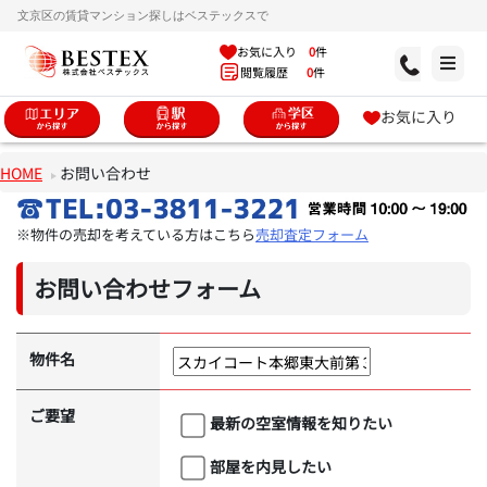
文京区の賃貸マンション探しはベステックスで
お気に入り
0
件
閲覧履歴
0
件
お気に入り
HOME
お問い合わせ
※物件の売却を考えている方はこちら
売却査定フォーム
お問い合わせフォーム
物件名
ご要望
最新の空室情報を知りたい
部屋を内見したい