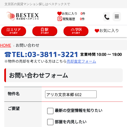
文京区の賃貸マンション探しはベステックスで
お気に入り
0
件
閲覧履歴
0
件
お気に入り
HOME
お問い合わせ
※物件の売却を考えている方はこちら
売却査定フォーム
お問い合わせフォーム
物件名
ご要望
最新の空室情報を知りたい
部屋を内見したい