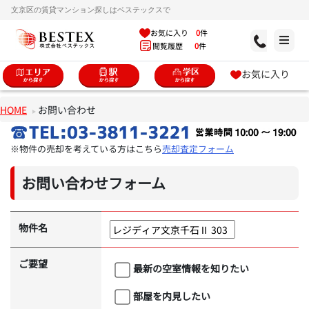
文京区の賃貸マンション探しはベステックスで
お気に入り
0
件
閲覧履歴
0
件
お気に入り
HOME
お問い合わせ
※物件の売却を考えている方はこちら
売却査定フォーム
お問い合わせフォーム
物件名
ご要望
最新の空室情報を知りたい
部屋を内見したい