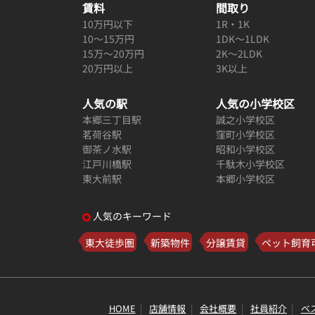
賃料
間取り
10万円以下
1R・1K
10～15万円
1DK～1LDK
15万～20万円
2K～2LDK
20万円以上
3K以上
人気の駅
人気の小学校区
本郷三丁目駅
誠之小学校区
茗荷谷駅
窪町小学校区
御茶ノ水駅
昭和小学校区
江戸川橋駅
千駄木小学校区
東大前駅
本郷小学校区
人気のキーワード
東大徒歩圏
新築物件
分譲賃貸
ペット飼育
HOME
店舗情報
会社概要
社員紹介
ベ