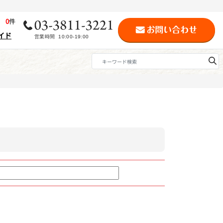
歴
0
件
イド