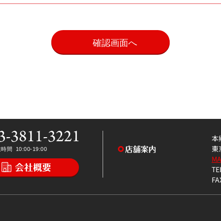
。
本
東
M
TE
FA