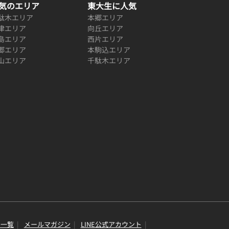
気のエリア
東大生に人気
駄木エリア
本郷エリア
津エリア
向丘エリア
島エリア
西片エリア
郷エリア
本駒込エリア
山エリア
千駄木エリア
り一覧
メールマガジン
LINE公式アカウント