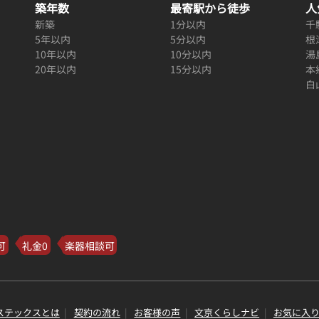
築年数
最寄駅から徒歩
人
新築
1分以内
千
5年以内
5分以内
根
10年以内
10分以内
湯
20年以内
15分以内
本
白
可
礼金0
楽器相談可
ステックスとは
契約の流れ
お客様の声
文京くらしナビ
お気に入