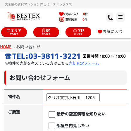
文京区の賃貸マンション探しはベステックスで
お気に入り
0
件
閲覧履歴
0
件
お気に入り
HOME
お問い合わせ
※物件の売却を考えている方はこちら
売却査定フォーム
お問い合わせフォーム
物件名
ご要望
最新の空室情報を知りたい
部屋を内見したい