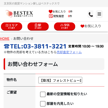
文京区の賃貸マンション探しはベステックスで
お気に入り
0
件
閲覧履歴
0
件
お気に入り
HOME
お問い合わせ
※物件の売却を考えている方はこちら
売却査定フォーム
お問い合わせフォーム
物件名
ご要望
最新の空室情報を知りたい
部屋を内見したい