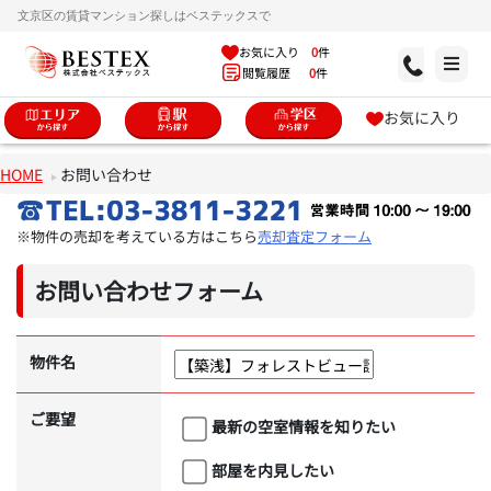
文京区の賃貸マンション探しはベステックスで
お気に入り
0
件
閲覧履歴
0
件
お気に入り
HOME
お問い合わせ
※物件の売却を考えている方はこちら
売却査定フォーム
お問い合わせフォーム
物件名
ご要望
最新の空室情報を知りたい
部屋を内見したい