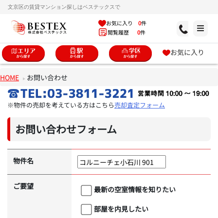
文京区の賃貸マンション探しはベステックスで
お気に入り
0
件
閲覧履歴
0
件
お気に入り
HOME
お問い合わせ
※物件の売却を考えている方はこちら
売却査定フォーム
お問い合わせフォーム
物件名
ご要望
最新の空室情報を知りたい
部屋を内見したい