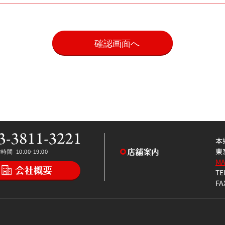
。
本
東
M
TE
FA