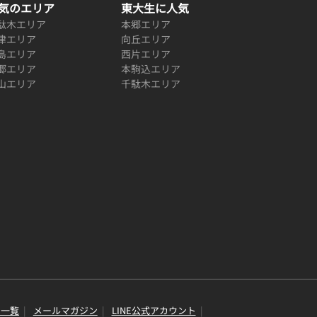
気のエリア
東大生に人気
駄木エリア
本郷エリア
津エリア
向丘エリア
島エリア
西片エリア
郷エリア
本駒込エリア
山エリア
千駄木エリア
り一覧
メールマガジン
LINE公式アカウント