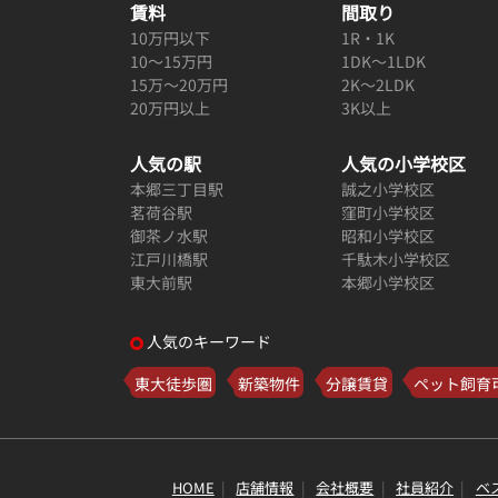
賃料
間取り
10万円以下
1R・1K
10～15万円
1DK～1LDK
15万～20万円
2K～2LDK
20万円以上
3K以上
人気の駅
人気の小学校区
本郷三丁目駅
誠之小学校区
茗荷谷駅
窪町小学校区
御茶ノ水駅
昭和小学校区
江戸川橋駅
千駄木小学校区
東大前駅
本郷小学校区
人気のキーワード
東大徒歩圏
新築物件
分譲賃貸
ペット飼育
HOME
店舗情報
会社概要
社員紹介
ベ