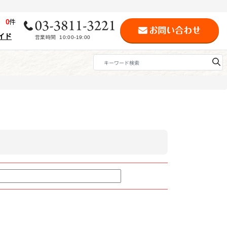
歴
0
件
イド