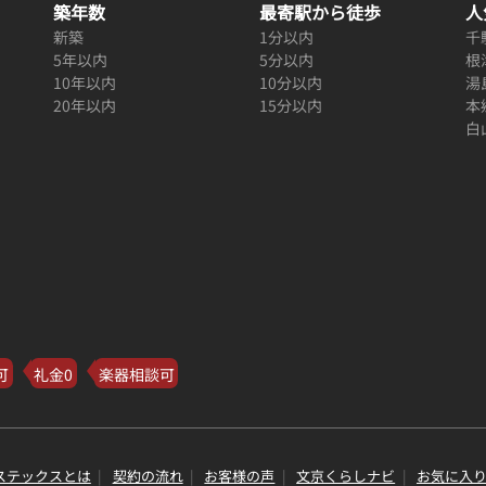
築年数
最寄駅から徒歩
人
新築
1分以内
千
5年以内
5分以内
根
10年以内
10分以内
湯
20年以内
15分以内
本
白
可
礼金0
楽器相談可
ステックスとは
契約の流れ
お客様の声
文京くらしナビ
お気に入